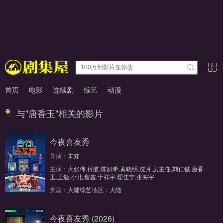
首页
电影
连续剧
综艺
动漫
与"唐香玉"相关的影片
今夜喜友秀
导演：
未知
主演：
大张伟,付航,陈妍希,黄晓明,沈月,房主任,刘仁铖,唐香
玉,王勉,小北,詹鑫,于祥宇,翟佳宁,张海宇
更新至20260425期
类型：
大陆综艺
地区：
大陆
今夜喜友秀 (2026)