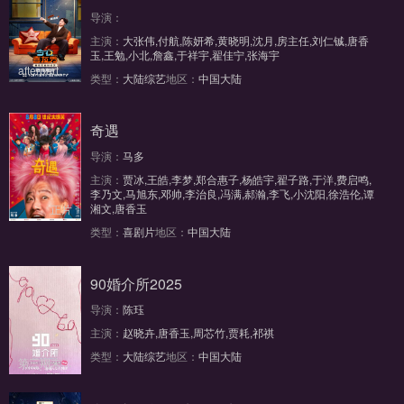
导演：
主演：
大张伟,付航,陈妍希,黄晓明,沈月,房主任,刘仁铖,唐香
玉,王勉,小北,詹鑫,于祥宇,翟佳宁,张海宇
afterparty第4期
类型：
大陆综艺
地区：
中国大陆
奇遇
导演：
马多
主演：
贾冰,王皓,李梦,郑合惠子,杨皓宇,翟子路,于洋,费启鸣,
李乃文,马旭东,邓帅,李治良,冯满,郝瀚,李飞,小沈阳,徐浩伦,谭
湘文,唐香玉
正片
类型：
喜剧片
地区：
中国大陆
90婚介所2025
导演：
陈珏
主演：
赵晓卉,唐香玉,周芯竹,贾耗,祁祺
类型：
大陆综艺
地区：
中国大陆
第三期未播完整版