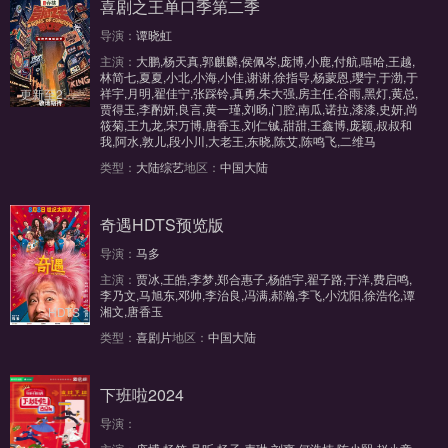
喜剧之王单口季第二季
导演：
谭晓虹
主演：
大鹏,杨天真,郭麒麟,侯佩岑,庞博,小鹿,付航,嘻哈,王越,
林简七,夏夏,小北,小海,小佳,谢谢,徐指导,杨蒙恩,璎宁,于渤,于
祥宇,月明,翟佳宁,张踩铃,真勇,朱大强,房主任,谷雨,黑灯,黄总,
更新至20250914期
贾得玉,李酌妍,良言,黄一瑾,刘旸,门腔,南瓜,诺拉,漆漆,史妍,尚
筱菊,王九龙,宋万博,唐香玉,刘仁铖,甜甜,王鑫博,庞颖,叔叔和
我,阿水,敦儿,段小川,大老王,东晓,陈艾,陈鸣飞,二维马
类型：
大陆综艺
地区：
中国大陆
奇遇HDTS预览版
导演：
马多
主演：
贾冰,王皓,李梦,郑合惠子,杨皓宇,翟子路,于洋,费启鸣,
李乃文,马旭东,邓帅,李治良,冯满,郝瀚,李飞,小沈阳,徐浩伦,谭
湘文,唐香玉
HDTS
类型：
喜剧片
地区：
中国大陆
下班啦2024
导演：