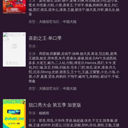
主演：
庞博,杨笠,吴昕,杨子,麦琳,刘爽,何浩楠,陈少熙,赵小童,
鹭卓,韦世豪,付航,小鹿,唐香玉,于祥宇,詹鑫,阎鹤祥,教主,刘仁
铖,黑灯,南瓜,诺米么,漆漆,王越,翟佳宁,杨天真,许昕,滕丛丛,杨
第20250126期
幂
类型：
大陆综艺
地区：
中国大陆
喜剧之王·单口季
导演：
主演：
周星驰,郭麒麟,吴镇宇,徐峥,杨天真,蒋龙,范志毅,庞博,
王建国,杨笠,周奇墨,朱丹,蔡康永,爆爆,陈述,DAVY,东成西就,
多多,大老王,戴为,二人站,付航,傅首尔,Hamza,黑灯,卡卡,笼
更新至20241020(第10期纯享)
包,刘仁铖,良言,刘旸,刘振东,毛冬,门腔,南瓜,诺米,漆漆,尚九
熙,沈清,Strong,史妍,唐香玉,王十七,王越,王耀繁,小北,小海,小
鹿,小罗,夏夏,贤鱼,阎鹤祥,于翔宇,臧鸿飞,朱鹤松,翟佳宁,子铭,
詹鑫
类型：
大陆综艺
地区：
中国大陆
脱口秀大会 第五季 加更版
导演：
杨晓雨
主演：
那英,周迅,大张伟,李诞,杨超越,张杰,于文文,陈鲁豫,谢
楠,王濛,何同学,刘震云,汪苏泷,苏醒,郑钧,宋佳,鹿晗,王勉,王建