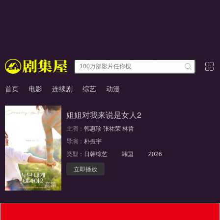
首页
电影
连续剧
综艺
动漫
姐姐对我来说是女人2
主演：
韩惠珍
张祐荣
林哲
导演：
朴振宇
类型：
日韩综艺
韩国
2026
立即播放
高清
福利入口