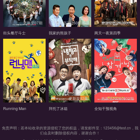
更新至07期
更新至20260803期
更新至20260803期
街头餐厅斗士
我家的熊孩子
两天一夜第四季
第20230212集/共0集
更新至82集
更新至20260802期
Running Man
拜托了冰箱
全知干预视角
免责声明：若本站收录的资源侵犯了您的权益，请发邮件至：123456@test.cn，我
们会及时删除侵权内容，谢谢合作！